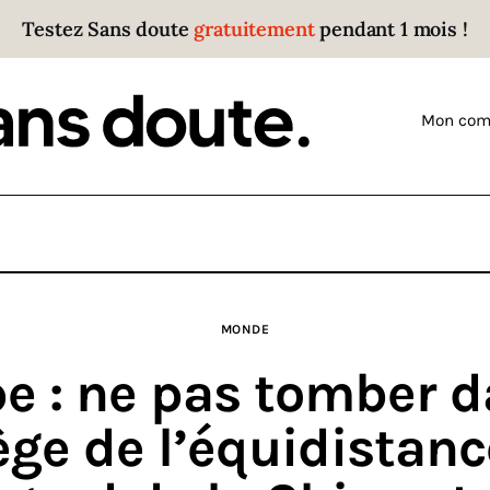
Testez Sans doute
gratuitement
pendant 1 mois !
Sans doute
Parce que plus personne n’écoute les gens qui ont
Mon com
des choses à dire.
MONDE
e : ne pas tomber d
ège de l’équidistanc