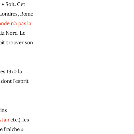
 » Soit. Cet 
, Londres, Rome 
nde n’a pas la 
 du Nord. Le 
oit trouver son 
es 1970 la 
, dont l’esprit 
.
ins 
stan
 etc.), les 
e fraîche » 