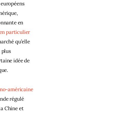
s européens 
mérique, 
onnante en 
en particulier
arché qu’elle 
 plus 
taine idée de 
que. 
ino-américaine 
nde régulé 
la Chine et 