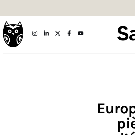
Politique
Économie
Monde
Culture
Sport
Société
Sciences
Europ
Idées
pi
Humour