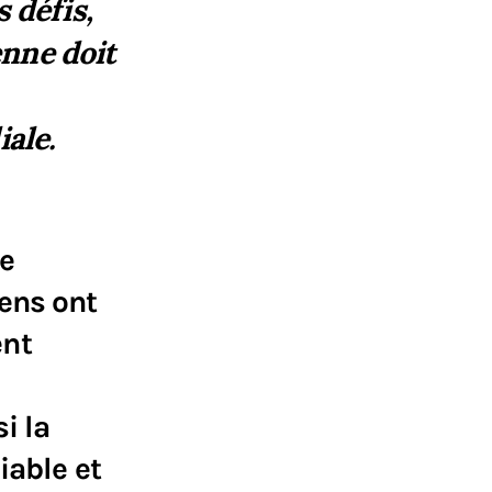
 défis,
enne doit
ale.
te
ens ont
ent
i la
iable et