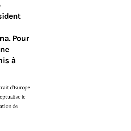
e
sident
ma. Pour
 ne
is à
rait d’Europe 
eptualisé le 
ation de 