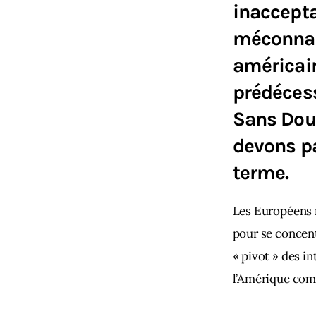
inaccepta
méconnait
américain
prédéces
Sans Dou
devons p
terme.
Les Européens r
pour se concent
« pivot » des i
l’Amérique co