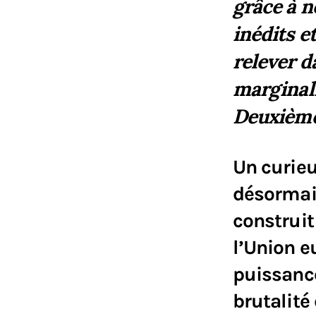
grâce à n
inédits e
relever d
marginali
Deuxième
Un curie
désormais
construi
l’Union e
puissance
brutalité