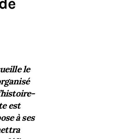
 de
eille le
organisé
’histoire-
e est
ose à ses
ettra