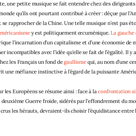
e, une petite musique se fait entendre chez des dirigeant
monde qu’ils ont pourtant contribué à créer : déçue par l’A
t se rapprocher de la Chine. Une telle musique n’est pas ét
américanisme
 y est politiquement œcuménique. 
La gauche 
rique l’incarnation d’un capitalisme et d’une économie de m
er incompatibles avec l’idée qu’elle se fait de l’égalité. Il y a
ez les Français un fond de 
gaullisme
 qui, au nom d’une cer
rit une méfiance instinctive à l’égard de la puissante Améri
r les Européens se résume ainsi : face à la 
confrontation s
e deuxième Guerre froide, sidérés par l’effondrement du mo
 crus les hérauts, devraient-ils choisir l’équidistance entre 