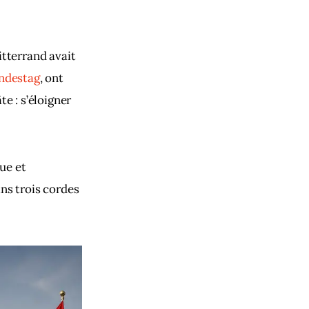
tterrand avait 
undestag
, ont 
e : s’éloigner 
ue et 
ns trois cordes 