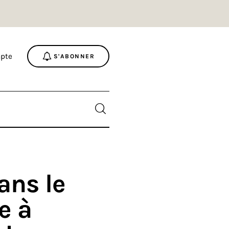
pte
S'ABONNER
ans le
e à