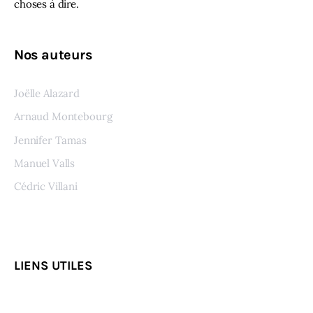
choses à dire.
Nos auteurs
Joëlle Alazard
Arnaud Montebourg
Jennifer Tamas
Manuel Valls
Cédric Villani
Voir tous les auteurs
LIENS UTILES