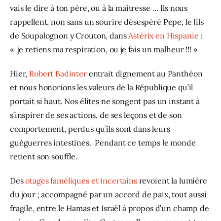
vais le dire à ton père, ou à la maîtresse … Ils nous 
rappellent, non sans un sourire désespéré Pepe, le fils 
de Soupalognon y Crouton, dans 
Astérix en Hispanie
 : 
«  je retiens ma respiration, ou je fais un malheur !!! »
Hier, 
Robert Badinter
 entrait dignement au Panthéon 
et nous honorions les valeurs de la République qu’il 
portait si haut. Nos élites ne songent pas un instant à 
s’inspirer de ses actions, de ses leçons et de son 
comportement, perdus qu’ils sont dans leurs 
guéguerres intestines.  Pendant ce temps le monde 
retient son souffle. 
Des 
otages faméliques et incertains 
revoient la lumière 
du jour ; accompagné par un accord de paix, tout aussi 
fragile, entre le Hamas et Israël à propos d’un champ de 