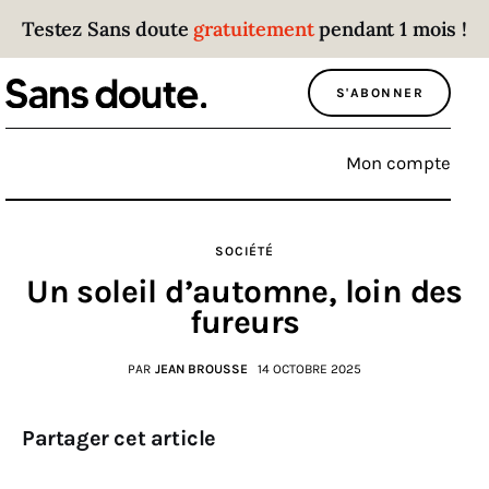
Testez Sans doute
gratuitement
pendant 1 mois !
Sans doute
S'ABONNER
Parce que plus personne n’écoute les gens
qui ont des choses à dire.
Mon compte
Politique
SOCIÉTÉ
Économie
Un soleil d’automne, loin des
Monde
fureurs
Culture
PAR
JEAN BROUSSE
14 OCTOBRE 2025
Sport
Partager cet article
Société