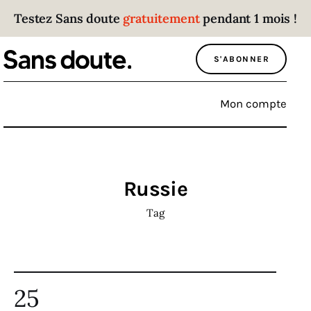
Testez Sans doute
gratuitement
pendant 1 mois !
Sans doute
S'ABONNER
Parce que plus personne n’écoute les gens
qui ont des choses à dire.
Mon compte
Politique
Économie
Russie
Monde
Tag
Culture
Sport
25
Société