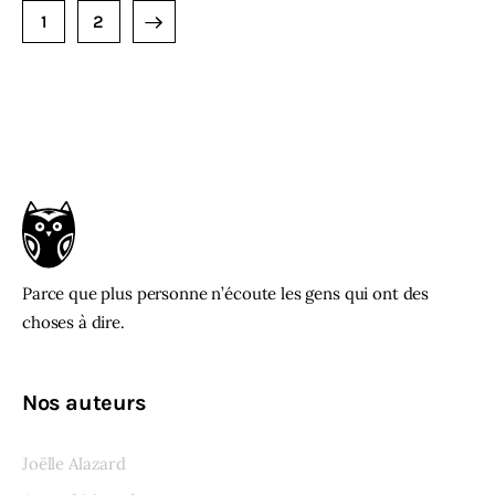
AGE SUIVANTE
1
2
Parce que plus personne n’écoute les gens qui ont des
choses à dire.
Nos auteurs
Joëlle Alazard