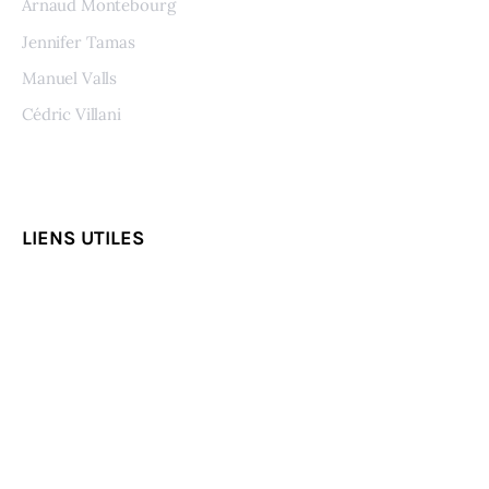
Arnaud Montebourg
Jennifer Tamas
Manuel Valls
Cédric Villani
Voir tous les auteurs
LIENS UTILES