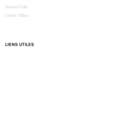
Manuel Valls
Cédric Villani
Voir tous les auteurs
LIENS UTILES