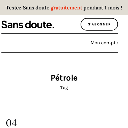
Testez Sans doute
gratuitement
pendant 1 mois !
Sans doute
S'ABONNER
Parce que plus personne n’écoute les gens
qui ont des choses à dire.
Mon compte
Politique
Économie
Pétrole
Monde
Tag
Culture
Sport
04
Société