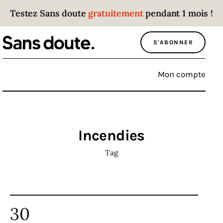
Testez Sans doute
gratuitement
pendant 1 mois !
Sans doute
S'ABONNER
Parce que plus personne n’écoute les gens
qui ont des choses à dire.
Mon compte
Politique
Économie
Incendies
Monde
Tag
Culture
Sport
30
Société