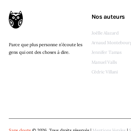
Nos auteurs
Joëlle Alazard
Arnaud Montebour
Parce que plus personne n’écoute les
gens qui ont des choses à dire.
Jennifer Tamas
Manuel Valls
Cédric Villani
Voir tous les auteur
Sans doute
© 2026. Tous droits réservés |
Mentions légales
|
S