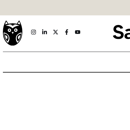
Politique
Économie
Monde
Culture
Sport
Société
Sciences
Idées
Humour