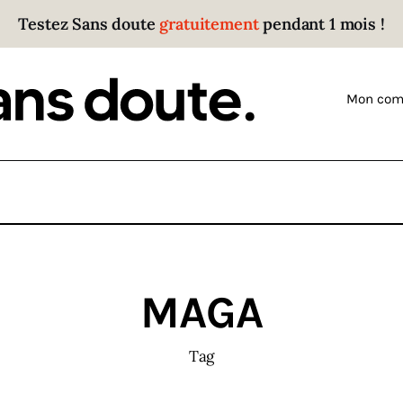
Testez Sans doute
gratuitement
pendant 1 mois !
Sans doute
Parce que plus personne n’écoute les gens qui ont
Mon com
des choses à dire.
MAGA
Tag