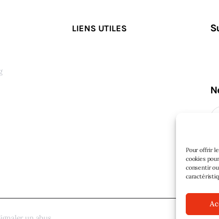
S
LIENS UTILES
g
N
s
Pour offrir 
cookies pour
consentir ou
caractéristi
Ac
ignaler un abus