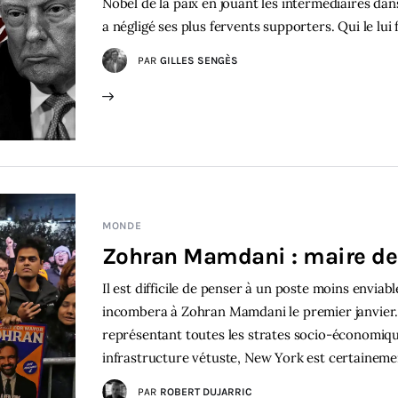
Nobel de la paix en jouant les intermédiaires dan
a négligé ses plus fervents supporters. Qui le lui 
PAR
GILLES SENGÈS
MONDE
Zohran Mamdani : maire de
Il est difficile de penser à un poste moins enviab
incombera à Zohran Mamdani le premier janvier. Vi
représentant toutes les strates socio-économiqu
infrastructure vétuste, New York est certaineme
PAR
ROBERT DUJARRIC