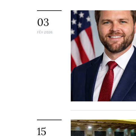
03
FÉV 2026
15