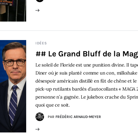
IDÉES
## Le Grand Bluff de la Ma
Le soleil de Floride est une punition divine. Il t
Diner où je suis planté comme un con, milkshake 
désespoir américain distillé en fût de chêne et l
pick-up rutilants bardés d’autocollants « MAGA 2
personne n’a gagnée. Le jukebox crache du Spri
quoi que ce soit.
PAR
FRÉDÉRIC ARNAUD-MEYER