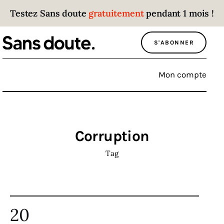
Testez Sans doute
gratuitement
pendant 1 mois !
Sans doute
S'ABONNER
Parce que plus personne n’écoute les gens
qui ont des choses à dire.
Mon compte
Politique
Économie
Corruption
Monde
Tag
Culture
Sport
20
Société