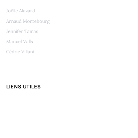
Joëlle Alazard
Arnaud Montebourg
Jennifer Tamas
Manuel Valls
Cédric Villani
Voir tous les auteurs
LIENS UTILES