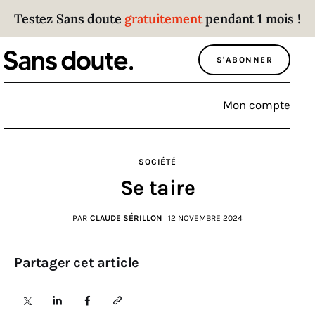
Testez Sans doute
gratuitement
pendant 1 mois !
Sans doute
S'ABONNER
Parce que plus personne n’écoute les gens
qui ont des choses à dire.
Mon compte
Politique
SOCIÉTÉ
Économie
Se taire
Monde
PAR
CLAUDE SÉRILLON
12 NOVEMBRE 2024
Culture
Partager cet article
Sport
Société