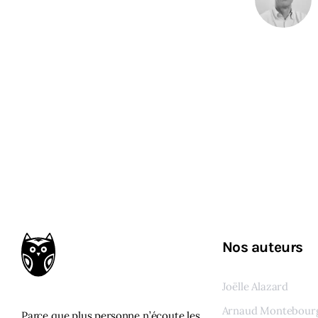
Nos auteurs
Joëlle Alazard
Arnaud Montebour
Parce que plus personne n’écoute les