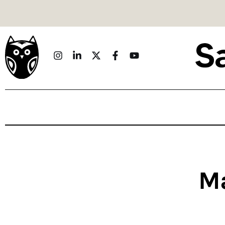
Politique
Économie
Monde
Culture
Sport
Société
Sciences
Ma
Idées
Humour