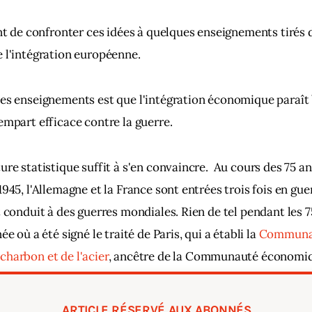
ant de confronter ces idées à quelques enseignements tirés d
 l'intégration européenne.
es enseignements est que l'intégration économique paraît b
empart efficace contre la guerre.  
re statistique suffit à s'en convaincre.  Au cours des 75 an
945, l'Allemagne et la France sont entrées trois fois en gue
t conduit à des guerres mondiales. Rien de tel pendant les 7
ée où a été signé le traité de Paris, qui a établi la
 Communa
harbon et de l'acier
, ancêtre de la Communauté économi
venue aujourd'hui l'Union européenne.  
ARTICLE RÉSERVÉ AUX ABONNÉS