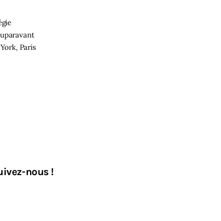
égie
 auparavant
York, Paris
uivez-nous !