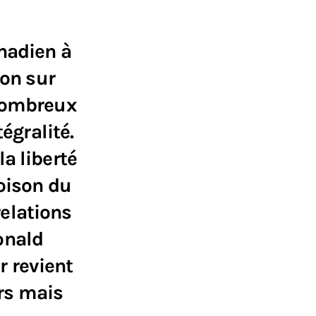
nadien à
ion sur
 nombreux
égralité.
a liberté
poison du
elations
onald
 revient
rs mais