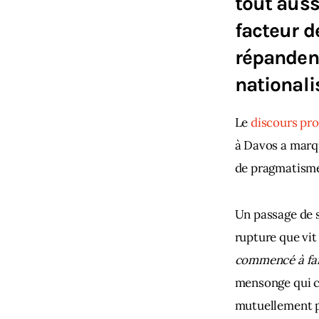
tout auss
facteur d
répandent
national
Le
 discours pro
à Davos a marqu
de pragmatism
Un passage de s
rupture que vit
commencé à fai
mensonge qui c
mutuellement pa