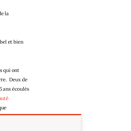
e la 
el et bien 
s qui ont 
rre.  Deux de 
5 ans écoulés 
uté 
que 