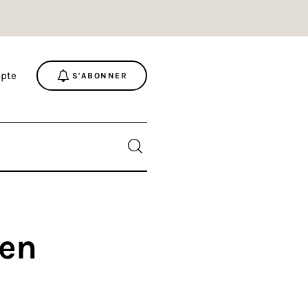
pte
S'ABONNER
éen