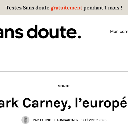
Testez Sans doute
gratuitement
pendant 1 mois !
Sans doute
Parce que plus personne n’écoute les gens qui ont
Mon com
des choses à dire.
MONDE
rk Carney, l’europ
PAR
FABRICE BAUMGARTNER
17 FÉVRIER 2026