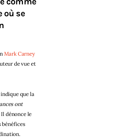
ique comme
e où se
n
en
 Mark Carney
uteur de vue et 
indique que la 
ances ont 
.  Il dénonce le 
 bénéfices 
dination.