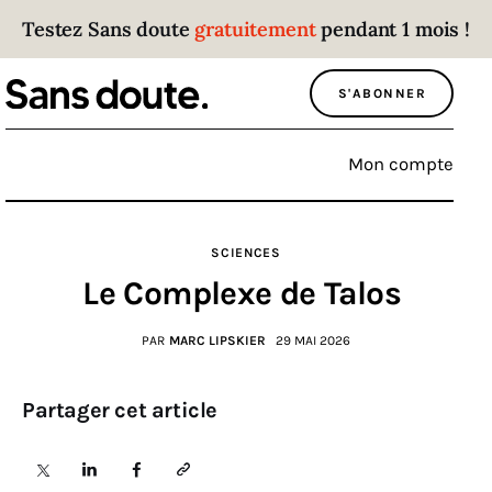
Testez Sans doute
gratuitement
pendant 1 mois !
Sans doute
S'ABONNER
Parce que plus personne n’écoute les gens
qui ont des choses à dire.
Mon compte
Politique
SCIENCES
Économie
Le Complexe de Talos
Monde
PAR
MARC LIPSKIER
29 MAI 2026
Culture
Partager cet article
Sport
Société