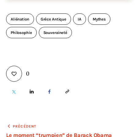
Aliénation
Grèce Antique
IA
Mythes
Philosophie
Souveraineté
0
PRÉCÉDENT
Le moment “trumpien” de Barack Obama