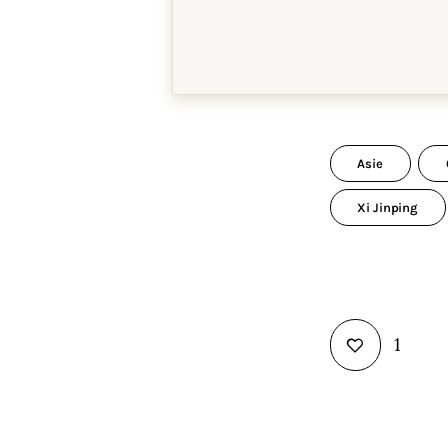
Asie
Xi Jinping
1