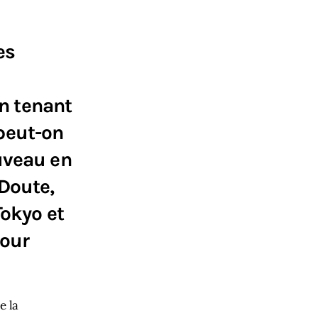
es
En tenant
peut-on
uveau en
 Doute,
Tokyo et
tour
 la 