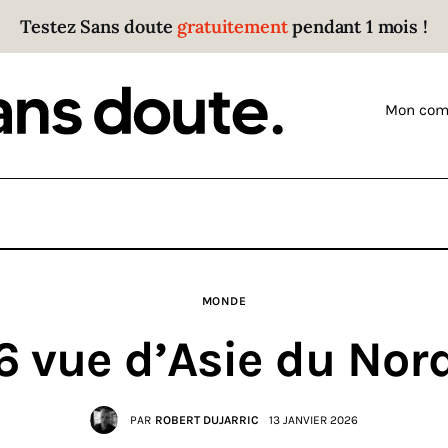
Testez Sans doute
gratuitement
pendant 1 mois !
Sans doute
Parce que plus personne n’écoute les gens qui ont
Mon com
des choses à dire.
MONDE
 vue d’Asie du Nor
PAR
ROBERT DUJARRIC
13 JANVIER 2026