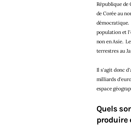
République de C
de Corée au nor
démocratique.  
population et l
non en Asie.  L
terrestres au Ja
Il s'agit donc d
milliards d'eur
espace géograp
Quels son
produire 