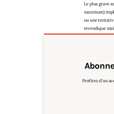
Le plus grave se
maximum) impliq
ou une tentativ
revendique mais
d'Okinawa en 1
Abonne
Profitez d'un ac