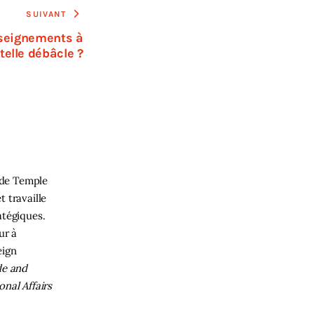
SUIVANT
nseignements à
 telle débâcle ?
 de Temple
t travaille
atégiques.
ur à
eign
de and
onal Affairs