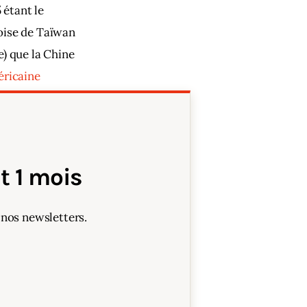
 étant le 
oise de Taïwan 
) que la Chine 
ricaine 
 1 mois
 nos newsletters.