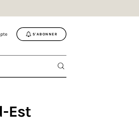
pte
S'ABONNER
d-Est