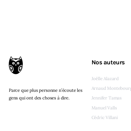
Nos auteurs
Joëlle Alazard
Arnaud Montebour
Parce que plus personne n’écoute les
gens qui ont des choses à dire.
Jennifer Tamas
Manuel Valls
Cédric Villani
Voir tous les auteur