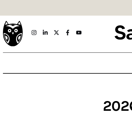
Politique
Économie
Monde
Culture
Sport
Société
Sciences
2026
Idées
Humour