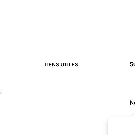
S
LIENS UTILES
g
N
s