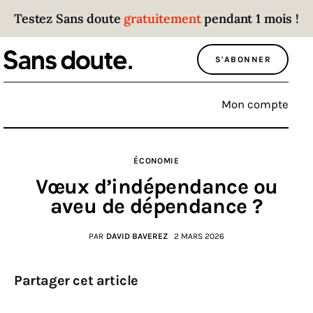
Testez Sans doute
gratuitement
pendant 1 mois !
Sans doute
S'ABONNER
Parce que plus personne n’écoute les gens
qui ont des choses à dire.
Mon compte
Politique
ÉCONOMIE
Économie
Vœux d’indépendance ou
Monde
aveu de dépendance ?
Culture
PAR
DAVID BAVEREZ
2 MARS 2026
Sport
Partager cet article
Société