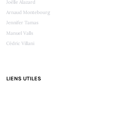
Joëlle Alazard
Arnaud Montebourg
Jennifer Tamas
Manuel Valls
Cédric Villani
Voir tous les auteurs
LIENS UTILES