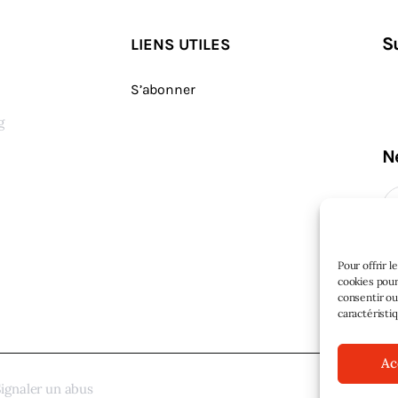
S
LIENS UTILES
S’abonner
g
N
s
Pour offrir 
cookies pour
consentir ou
caractéristi
Ac
ignaler un abus