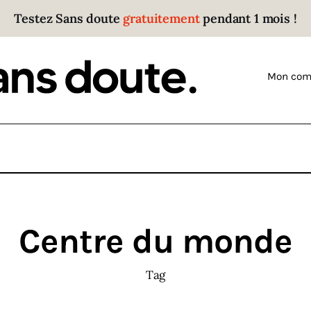
Testez Sans doute
gratuitement
pendant 1 mois !
Sans doute
Parce que plus personne n’écoute les gens qui ont
Mon com
des choses à dire.
Centre du monde
Tag