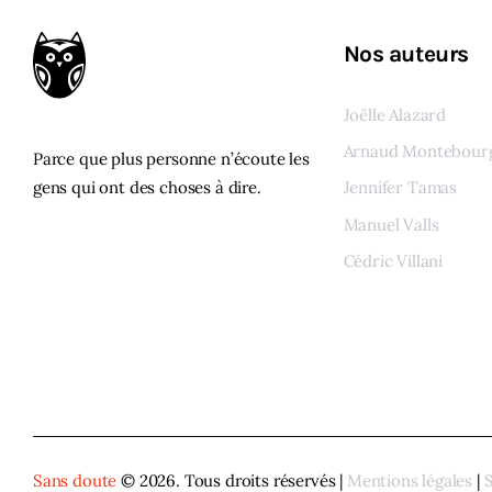
Nos auteurs
Joëlle Alazard
Arnaud Montebour
Parce que plus personne n’écoute les
gens qui ont des choses à dire.
Jennifer Tamas
Manuel Valls
Cédric Villani
Voir tous les auteur
Sans doute
© 2026. Tous droits réservés |
Mentions légales
|
S