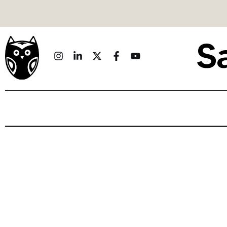
Politique
Économie
Monde
Culture
Sport
Société
Sciences
Idées
Humour