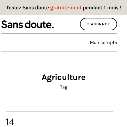
Testez Sans doute
gratuitement
pendant 1 mois !
Sans doute
S'ABONNER
Parce que plus personne n’écoute les gens
qui ont des choses à dire.
Mon compte
Politique
Économie
Agriculture
Monde
Tag
Culture
Sport
14
Société