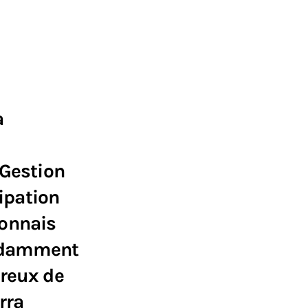
a
 Gestion
cipation
yonnais
ondamment
ireux de
rra