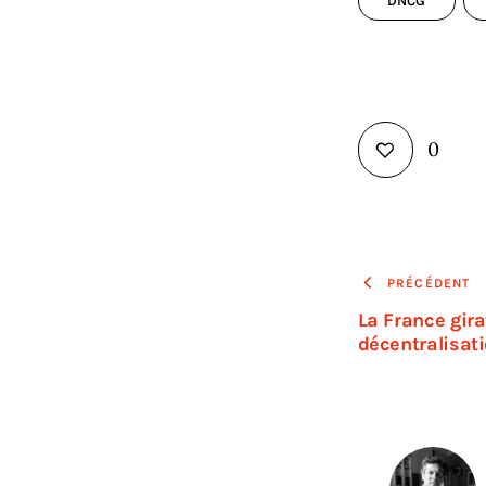
DNCG
0
PRÉCÉDENT
La France gira
décentralisat