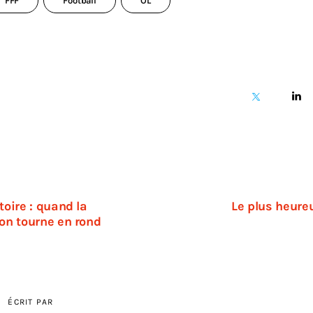
FFF
Football
OL
toire : quand la
Le plus heure
ion tourne en rond
ÉCRIT PAR