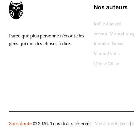
Nos auteurs
Joëlle Alazard
Arnaud Montebour
Parce que plus personne n’écoute les
gens qui ont des choses à dire.
Jennifer Tamas
Manuel Valls
Cédric Villani
Voir tous les auteur
Sans doute
© 2026. Tous droits réservés |
Mentions légales
|
S