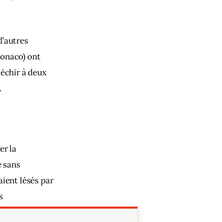
’autres 
onaco) ont 
échir à deux 
 
r la 
e sans 
ient lésés par 
s 