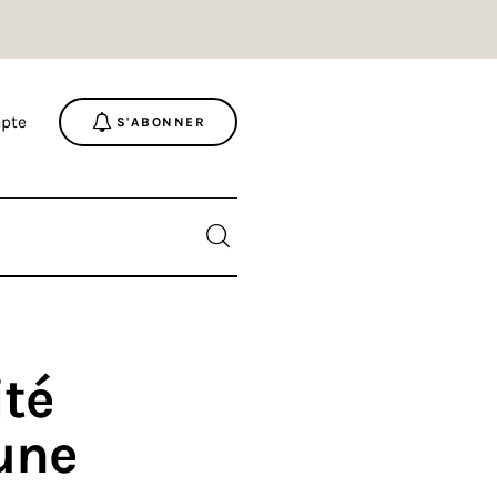
pte
S'ABONNER
ité
’une