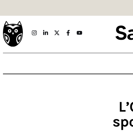
Politique
Économie
Monde
Culture
Sport
Société
Sciences
L’
Idées
spo
Humour