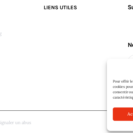
S
LIENS UTILES
g
N
s
Pour offrir 
cookies pour
consentir ou
caractéristi
Ac
ignaler un abus