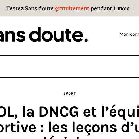
Testez Sans doute
gratuitement
pendant 1 mois !
Sans doute
Parce que plus personne n’écoute les gens qui ont
Mon com
des choses à dire.
SPORT
OL, la DNCG et l’équ
rtive : les leçons d