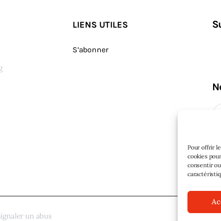
S
LIENS UTILES
S’abonner
g
N
s
Pour offrir 
cookies pour
consentir ou
caractéristi
Ac
ignaler un abus