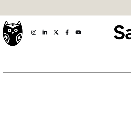
Politique
Économie
Monde
Culture
Sport
Société
Sciences
Idées
Humour