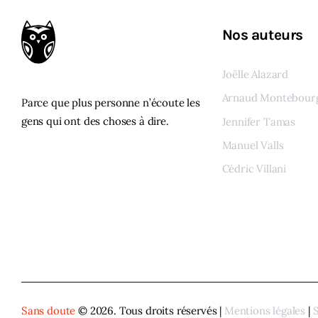
Nos auteurs
Joëlle Alazard
Arnaud Montebour
Parce que plus personne n’écoute les
gens qui ont des choses à dire.
Jennifer Tamas
Manuel Valls
Cédric Villani
Voir tous les auteur
Sans doute
© 2026. Tous droits réservés |
Mentions légales
|
S