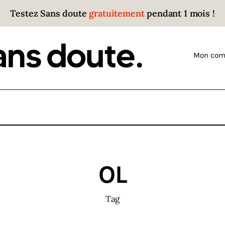
Testez Sans doute
gratuitement
pendant 1 mois !
Sans doute
Parce que plus personne n’écoute les gens qui ont
Mon com
des choses à dire.
OL
Tag