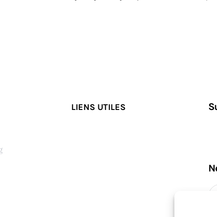
S
LIENS UTILES
g
N