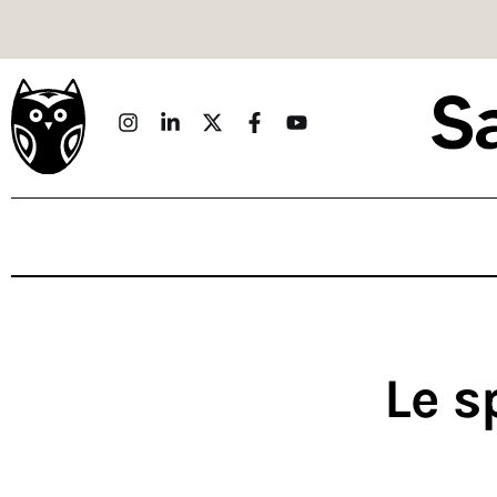
Politique
Économie
Monde
Culture
Sport
Société
Sciences
Le s
Idées
Humour