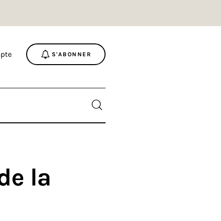
pte
S'ABONNER
de la