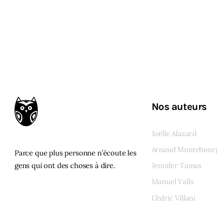
Nos auteurs
Joëlle Alazard
Arnaud Montebour
Parce que plus personne n’écoute les
gens qui ont des choses à dire.
Jennifer Tamas
Manuel Valls
Cédric Villani