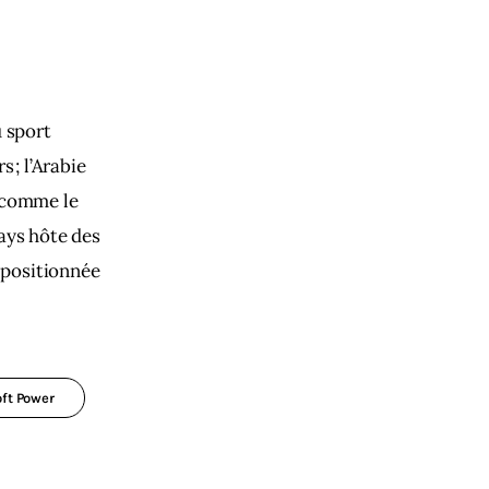
 sport
 ; l’Arabie
s comme le
ays hôte des
 positionnée
ft Power