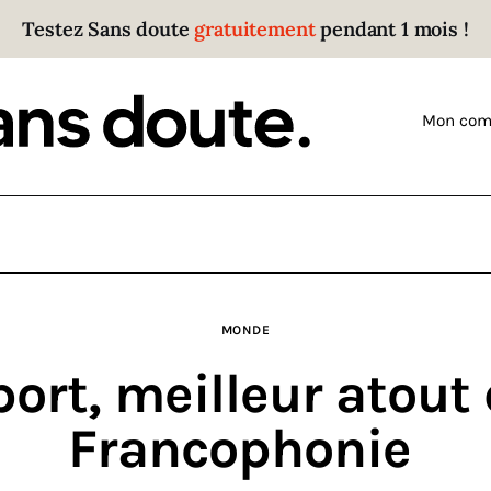
Testez Sans doute
gratuitement
pendant 1 mois !
Sans doute
Parce que plus personne n’écoute les gens qui ont
Mon com
des choses à dire.
MONDE
port, meilleur atout 
Francophonie