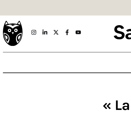
Politique
Économie
Monde
Culture
Sport
Société
Sciences
« L
Idées
Humour