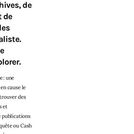
chives, de
t de
des
liste.
de
lorer.
 : une 
en cause le 
 trouver des 
 et 
 publications 
quête ou Cash 