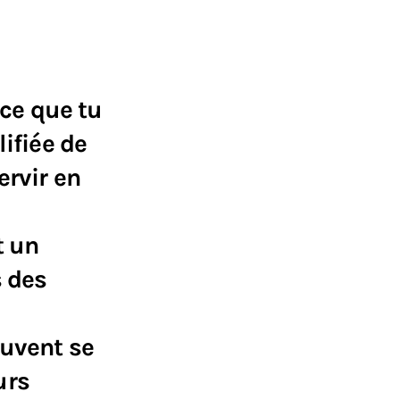
 ce que tu
ifiée de
ervir en
t un
s des
euvent se
urs