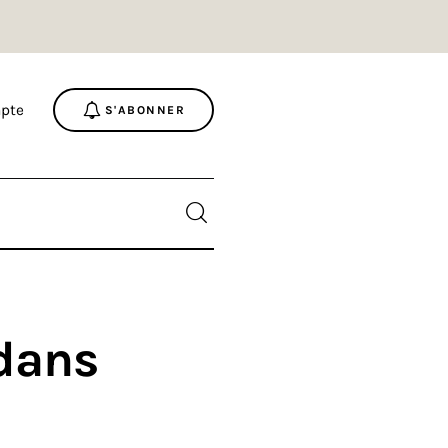
pte
S'ABONNER
dans