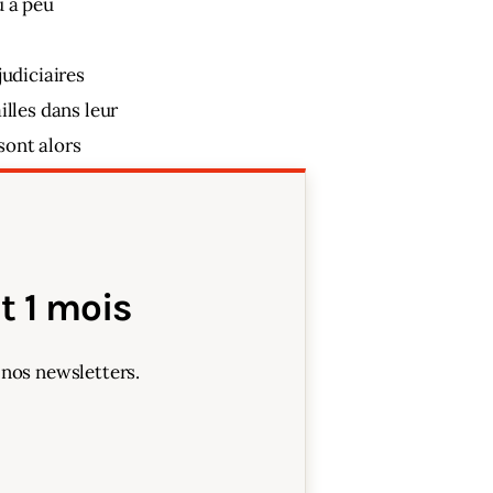
 à peu 
udiciaires 
lles dans leur 
ont alors 
 1 mois
 nos newsletters.