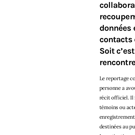
collaborat
recoupem
données e
contacts 
Soit c’es
rencontre
Le reportage co
personne a avou
récit officiel. 
témoins ou acte
enregistrements
destinées au p