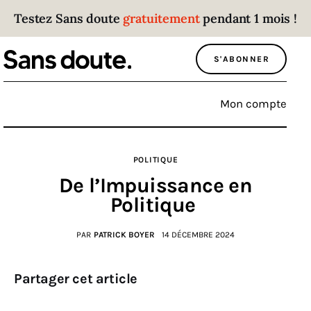
Testez Sans doute
gratuitement
pendant 1 mois !
Sans doute
S'ABONNER
Parce que plus personne n’écoute les gens
qui ont des choses à dire.
Mon compte
Politique
POLITIQUE
Économie
De l’Impuissance en
Monde
Politique
Culture
PAR
PATRICK BOYER
14 DÉCEMBRE 2024
Sport
Partager cet article
Société