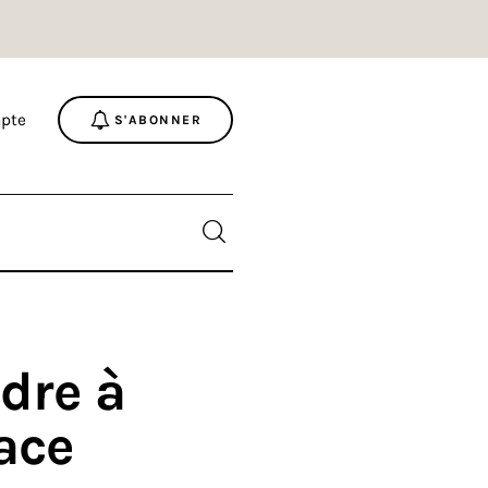
pte
S'ABONNER
dre à
face