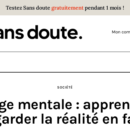
Testez Sans doute
gratuitement
pendant 1 mois !
Sans doute
Parce que plus personne n’écoute les gens qui ont
Mon com
des choses à dire.
SOCIÉTÉ
ge mentale : appren
arder la réalité en 