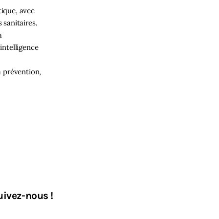
tique, avec
 sanitaires.
a
intelligence
a prévention,
uivez-nous !