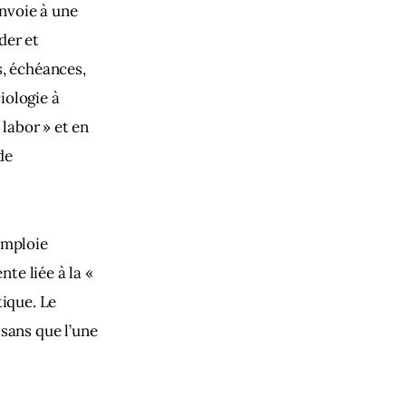
envoie à une 
der et 
s, échéances, 
iologie à 
 labor » et en 
de 
 emploie 
e liée à la « 
ique. Le 
sans que l’une 