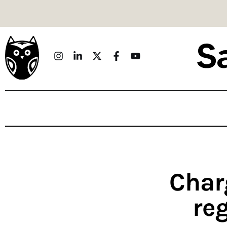
Politique
Économie
Monde
Culture
Sport
Société
Sciences
Char
Idées
reg
Humour