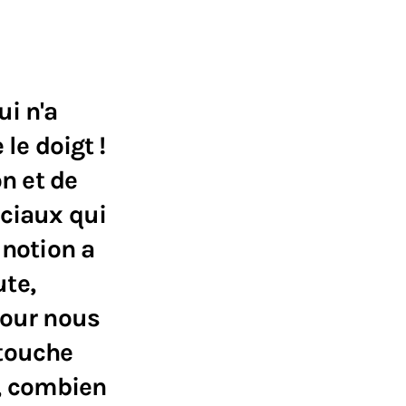
ui n'a
le doigt !
on et de
ociaux qui
 notion a
te,
pour nous
 touche
, combien