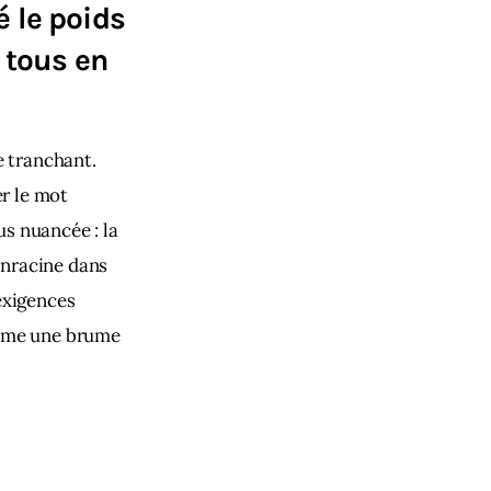
 le poids
 tous en
e tranchant. 
r le mot 
s nuancée : la 
enracine dans 
exigences 
omme une brume 