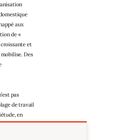
anisation 
e domestique 
chappé aux 
tion de « 
croissante et 
 mobilise. Des 
e 
’est pas 
age de travail 
iétude, en 