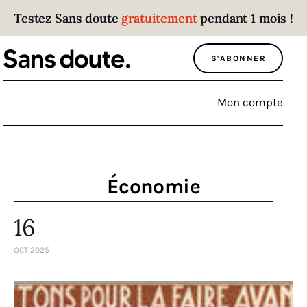
Testez Sans doute
gratuitement
pendant 1 mois !
Sans doute
S'ABONNER
Parce que plus personne n’écoute les gens
qui ont des choses à dire.
Mon compte
Politique
Économie
Économie
Monde
16
Culture
OCT 2025
Sport
Société