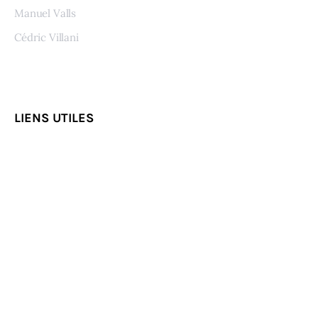
Manuel Valls
Cédric Villani
Voir tous les auteurs
LIENS UTILES