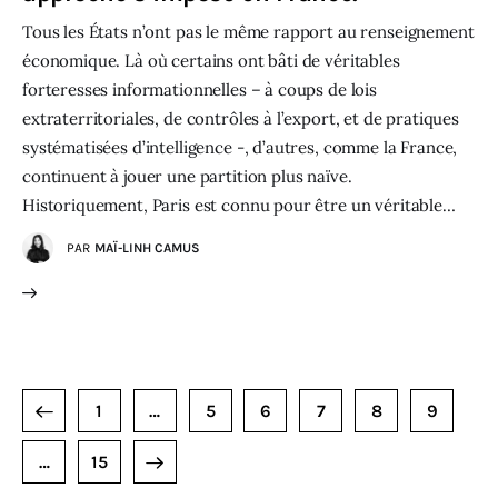
Tous les États n’ont pas le même rapport au renseignement
économique. Là où certains ont bâti de véritables
forteresses informationnelles – à coups de lois
extraterritoriales, de contrôles à l’export, et de pratiques
systématisées d’intelligence -, d’autres, comme la France,
continuent à jouer une partition plus naïve.
Historiquement, Paris est connu pour être un véritable…
PAR
MAÏ-LINH CAMUS
E
1
…
5
6
7
8
9
AGE SUIVANTE
…
15