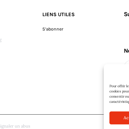
S
LIENS UTILES
S’abonner
g
N
s
Pour offrir 
cookies pour
consentir ou
caractéristi
Ac
ignaler un abus