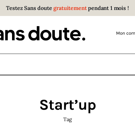
Testez Sans doute
gratuitement
pendant 1 mois !
Sans doute
Parce que plus personne n’écoute les gens qui ont
Mon com
des choses à dire.
Start’up
Tag