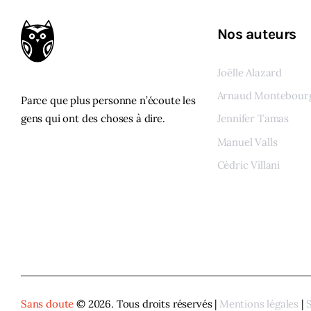
Nos auteurs
Joëlle Alazard
Arnaud Montebour
Parce que plus personne n’écoute les
gens qui ont des choses à dire.
Jennifer Tamas
Manuel Valls
Cédric Villani
Voir tous les auteur
Sans doute
© 2026. Tous droits réservés |
Mentions légales
|
S