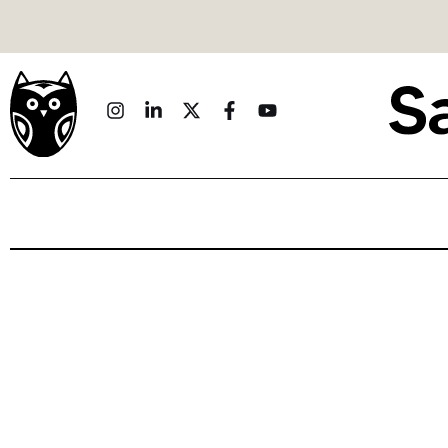
Politique
Économie
Monde
Culture
Sport
Société
Sciences
Idées
Humour