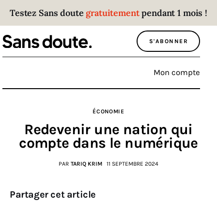
Testez Sans doute
gratuitement
pendant 1 mois !
Sans doute
S'ABONNER
Parce que plus personne n’écoute les gens
qui ont des choses à dire.
Mon compte
Politique
ÉCONOMIE
Économie
Redevenir une nation qui
Monde
compte dans le numérique
Culture
PAR
TARIQ KRIM
11 SEPTEMBRE 2024
Sport
Partager cet article
Société