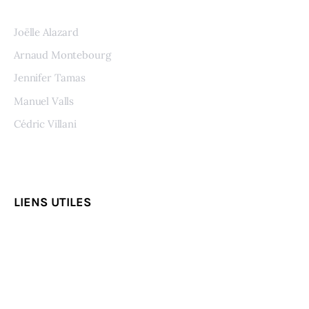
Joëlle Alazard
Arnaud Montebourg
Jennifer Tamas
Manuel Valls
Cédric Villani
Voir tous les auteurs
LIENS UTILES