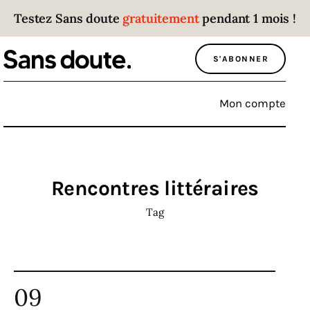
Testez Sans doute
gratuitement
pendant 1 mois !
Sans doute
S'ABONNER
Parce que plus personne n’écoute les gens
qui ont des choses à dire.
Mon compte
Politique
Économie
Rencontres littéraires
Monde
Tag
Culture
Sport
09
Société