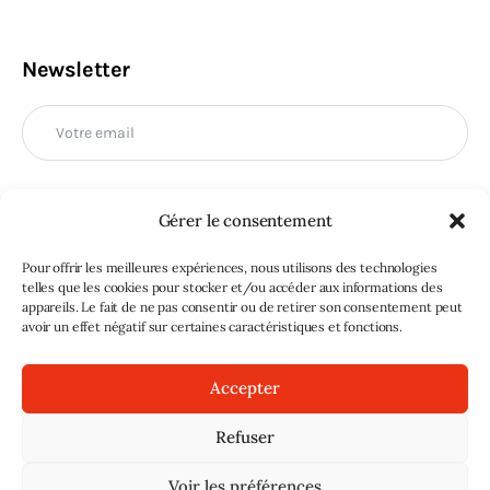
Newsletter
Gérer le consentement
M'INSCRIRE
Pour offrir les meilleures expériences, nous utilisons des technologies
telles que les cookies pour stocker et/ou accéder aux informations des
appareils. Le fait de ne pas consentir ou de retirer son consentement peut
avoir un effet négatif sur certaines caractéristiques et fonctions.
Accepter
Refuser
Sans doute
© 2026. Tous droits réservés |
Mentions légales
|
Voir les préférences