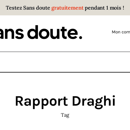
Testez Sans doute
gratuitement
pendant 1 mois !
Sans doute
Parce que plus personne n’écoute les gens qui ont
Mon com
des choses à dire.
Rapport Draghi
Tag