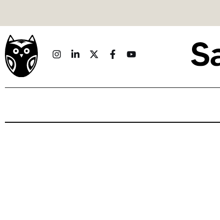
Politique
Économie
Monde
Culture
Sport
Société
Sciences
Idées
Humour