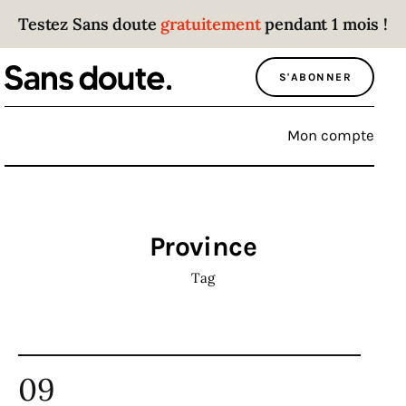
Testez Sans doute
gratuitement
pendant 1 mois !
Sans doute
S'ABONNER
Parce que plus personne n’écoute les gens
qui ont des choses à dire.
Mon compte
Politique
Économie
Province
Monde
Tag
Culture
Sport
09
Société