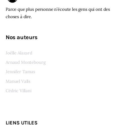
Parce que plus personne n’écoute les gens qui ont des
choses à dire.
Nos auteurs
Joëlle Alazard
Arnaud Montebourg
Jennifer Tamas
Manuel Valls
Cédric Villani
Voir tous les auteurs
LIENS UTILES