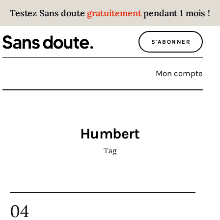
Testez Sans doute
gratuitement
pendant 1 mois !
Sans doute
S'ABONNER
Parce que plus personne n’écoute les gens
qui ont des choses à dire.
Mon compte
Politique
Économie
Humbert
Monde
Tag
Culture
Sport
04
Société