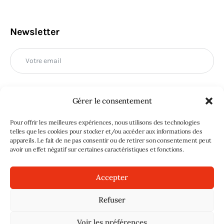
Newsletter
Gérer le consentement
M'INSCRIRE
Pour offrir les meilleures expériences, nous utilisons des technologies
telles que les cookies pour stocker et/ou accéder aux informations des
appareils. Le fait de ne pas consentir ou de retirer son consentement peut
avoir un effet négatif sur certaines caractéristiques et fonctions.
Accepter
Refuser
Sans doute
© 2026. Tous droits réservés |
Mentions légales
|
Voir les préférences