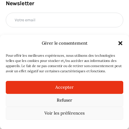
Newsletter
Gérer le consentement
M'INSCRIRE
Pour offrir les meilleures expériences, nous utilisons des technologies
telles que les cookies pour stocker et/ou accéder aux informations des
appareils. Le fait de ne pas consentir ou de retirer son consentement peut
avoir un effet négatif sur certaines caractéristiques et fonctions.
Accepter
Refuser
Sans doute
© 2026. Tous droits réservés |
Mentions légales
|
Voir les préférences
Signaler un abus