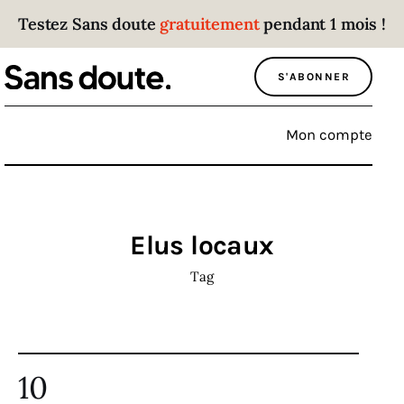
Testez Sans doute
gratuitement
pendant 1 mois !
Sans doute
S'ABONNER
Parce que plus personne n’écoute les gens
qui ont des choses à dire.
Mon compte
Politique
Économie
Elus locaux
Monde
Tag
Culture
Sport
10
Société