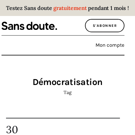
Testez Sans doute
gratuitement
pendant 1 mois !
Sans doute
S'ABONNER
Parce que plus personne n’écoute les gens
qui ont des choses à dire.
Mon compte
Politique
Économie
Démocratisation
Monde
Tag
Culture
Sport
30
Société