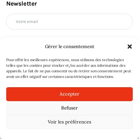
Newsletter
Gérer le consentement
M'INSCRIRE
Pour offrir les meilleures expériences, nous utilisons des technologies
telles que les cookies pour stocker et/ou accéder aux informations des
appareils. Le fait de ne pas consentir ou de retirer son consentement peut
avoir un effet négatif sur certaines caractéristiques et fonctions.
Accepter
Refuser
Sans doute
© 2026. Tous droits réservés |
Mentions légales
|
Voir les préférences
Signaler un abus