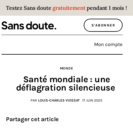
Testez Sans doute
gratuitement
pendant 1 mois !
Sans doute
S'ABONNER
Parce que plus personne n’écoute les gens
qui ont des choses à dire.
Mon compte
Politique
MONDE
Économie
Santé mondiale : une
Monde
déflagration silencieuse
Culture
PAR
LOUIS-CHARLES VIOSSAT
17 JUIN 2025
Sport
Partager cet article
Société