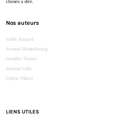
choses à dire.
Nos auteurs
Joëlle Alazard
Arnaud Montebourg
Jennifer Tamas
Manuel Valls
Cédric Villani
Voir tous les auteurs
LIENS UTILES