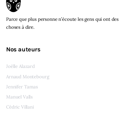
Parce que plus personne n’écoute les gens qui ont des
choses à dire.
Nos auteurs
Joëlle Alazard
Arnaud Montebourg
Jennifer Tamas
Manuel Valls
Cédric Villani
Voir tous les auteurs