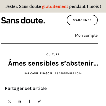
Testez Sans doute
gratuitement
pendant 1 mois !
Sans doute
S'ABONNER
Parce que plus personne n’écoute les gens
qui ont des choses à dire.
Mon compte
Politique
CULTURE
Économie
Âmes sensibles s’abstenir…
Monde
PAR
CAMILLE PASCAL
29 SEPTEMBRE 2024
Culture
Partager cet article
Sport
Société