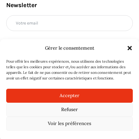
Newsletter
Gérer le consentement
M'INSCRIRE
Pour offrir les meilleures expériences, nous utilisons des technologies
telles que les cookies pour stocker et/ou accéder aux informations des
appareils. Le fait de ne pas consentir ou de retirer son consentement peut
avoir un effet négatif sur certaines caractéristiques et fonctions.
Accepter
Refuser
Sans doute
© 2026. Tous droits réservés |
Mentions légales
|
Voir les préférences
Signaler un abus