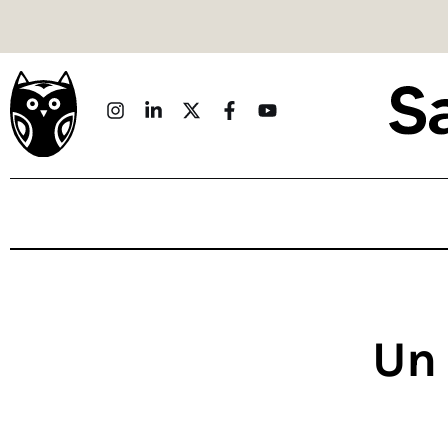
Politique
Économie
Monde
Culture
Sport
Société
Sciences
Un 
Idées
Humour