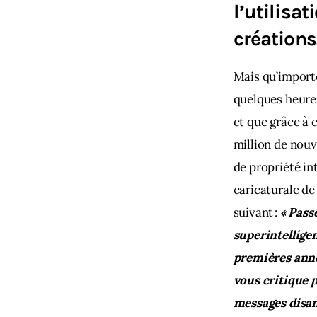
l’utilisat
créations
Mais qu’importe
quelques heures
et que grâce à 
million de nouv
de propriété in
caricaturale de
suivant : 
« Pass
superintelligen
premières anné
vous critique p
messages disan