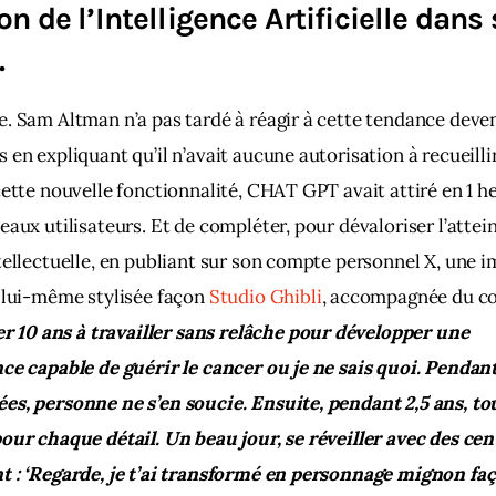
ion de l’Intelligence Artificielle dans
.
. Sam Altman n’a pas tardé à réagir à cette tendance deven
 en expliquant qu’il n’avait aucune autorisation à recueillir
cette nouvelle fonctionnalité, CHAT GPT avait attiré en 1 he
eaux utilisateurs. Et de compléter, pour dévaloriser l’attein
tellectuelle, en publiant sur son compte personnel X, une i
 lui-même stylisée façon 
S
tudio Ghibli
, accompagnée du c
er 10 ans à travailler sans relâche pour développer une 
ce capable de guérir le cancer ou je ne sais quoi. Pendant 
es, personne ne s’en soucie. Ensuite, pendant 2,5 ans, to
our chaque détail. Un beau jour, se réveiller avec des cen
t : ‘Regarde, je t’ai transformé en personnage mignon faç