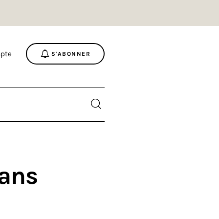
pte
S'ABONNER
sans