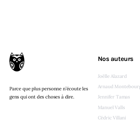
Nos auteurs
Joëlle Alazard
Arnaud Montebour
Parce que plus personne n’écoute les
gens qui ont des choses à dire.
Jennifer Tamas
Manuel Valls
Cédric Villani
Voir tous les auteur