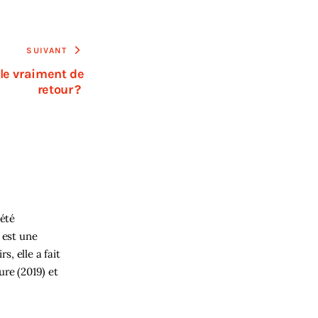
SUIVANT
lle vraiment de
retour ?
 été
 est une
s, elle a fait
re (2019) et