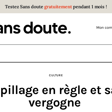
Testez Sans doute
gratuitement
pendant 1 mois !
Sans doute
Parce que plus personne n’écoute les gens qui ont
Mon com
des choses à dire.
CULTURE
pillage en règle et 
vergogne