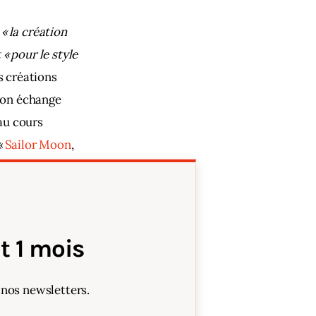
 la création 
« pour le style 
s créations 
mon échange 
au cours 
 
Sailor Moon
, 
 1 mois
 nos newsletters.