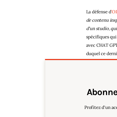
La défense d
’
OP
de contenu insp
d'un studio, qui
spécifiques qu
avec CHAT GPT p
duquel ce derni
Cardcaptor Sak
Abonne
Profitez d'un ac