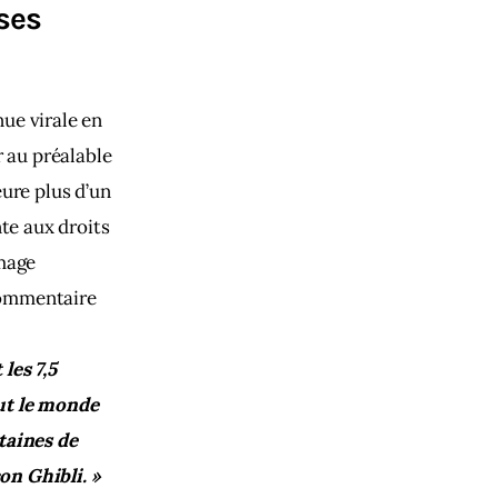
 ses
ue virale en 
 au préalable 
ure plus d’un 
te aux droits 
mage 
ommentaire 
les 7,5 
ut le monde 
taines de 
on Ghibli. »