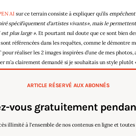
EN AI
 sur ce terrain consiste à expliquer qu’ils 
empêchent «
iré spécifiquement d'artistes vivants », mais le permettent 
 est plus large »
. Et pourtant nul doute que ce sont bien de
i sont référencées dans les requêtes, comme le démontre 
our réaliser les 2 images inspirées d’une de mes photos, 
er m’a clairement demandé si je souhaitais un style plutôt «
ura 
ou plutôt films Ghilbi ou
 Violet Evergarden
 ? » 
ARTICLE RÉSERVÉ AUX ABONNÉS
z-vous gratuitement pendant
cès illimité à l'ensemble de nos contenus en ligne et toutes