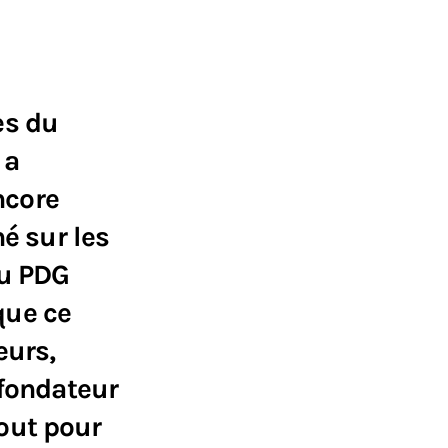
es du
 a
ncore
é sur les
du PDG
que ce
eurs,
 fondateur
out pour