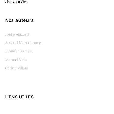
choses à dire.
Nos auteurs
Joëlle Alazard
Arnaud Montebourg
Jennifer Tamas
Manuel Valls
Cédric Villani
Voir tous les auteurs
LIENS UTILES