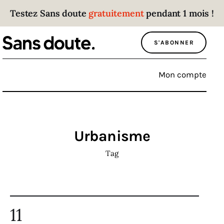
Testez Sans doute
gratuitement
pendant 1 mois !
Sans doute
S'ABONNER
Parce que plus personne n’écoute les gens
qui ont des choses à dire.
Mon compte
Politique
Économie
Urbanisme
Monde
Tag
Culture
Sport
11
Société