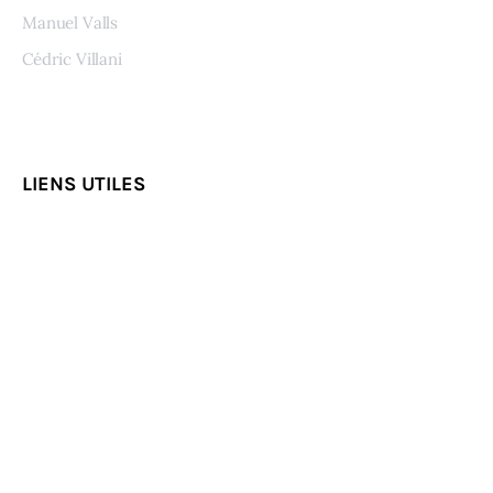
Manuel Valls
Cédric Villani
Voir tous les auteurs
LIENS UTILES