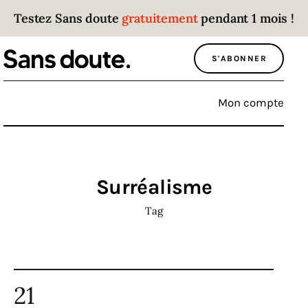
Testez Sans doute
gratuitement
pendant 1 mois !
Sans doute
S'ABONNER
Parce que plus personne n’écoute les gens
qui ont des choses à dire.
Mon compte
Politique
Économie
Surréalisme
Monde
Tag
Culture
Sport
21
Société