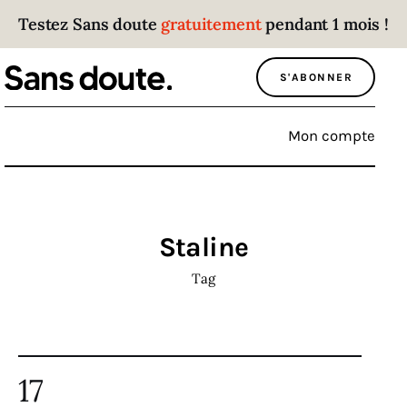
Testez Sans doute
gratuitement
pendant 1 mois !
Sans doute
S'ABONNER
Parce que plus personne n’écoute les gens
qui ont des choses à dire.
Mon compte
Politique
Économie
Staline
Monde
Tag
Culture
Sport
17
Société