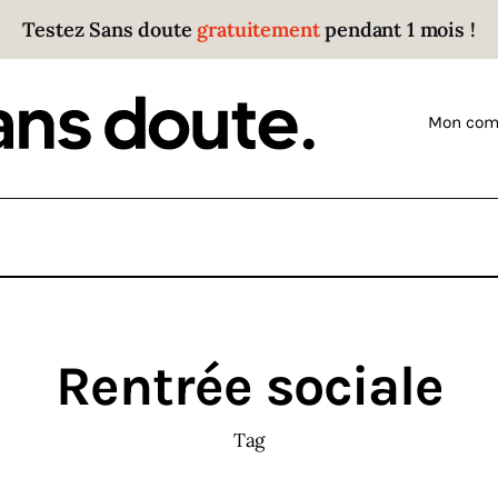
Testez Sans doute
gratuitement
pendant 1 mois !
Sans doute
Parce que plus personne n’écoute les gens qui ont
Mon com
des choses à dire.
Rentrée sociale
Tag