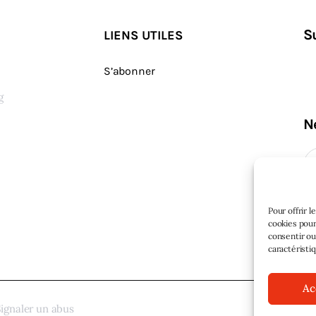
S
LIENS UTILES
S’abonner
g
N
s
Pour offrir 
cookies pour
consentir ou
caractéristi
Ac
ignaler un abus