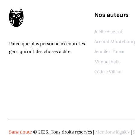
Nos auteurs
Joëlle Alazard
Arnaud Montebour
Parce que plus personne n’écoute les
gens qui ont des choses à dire.
Jennifer Tamas
Manuel Valls
Cédric Villani
Voir tous les auteur
Sans doute
© 2026. Tous droits réservés |
Mentions légales
|
S