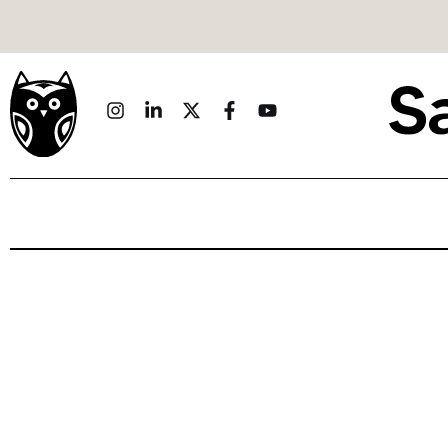
Politique
Économie
Monde
Culture
Sport
Société
Sciences
Idées
Humour