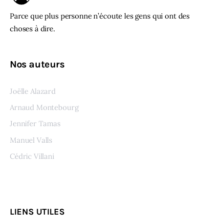
Parce que plus personne n’écoute les gens qui ont des
choses à dire.
Nos auteurs
Joëlle Alazard
Arnaud Montebourg
Jennifer Tamas
Manuel Valls
Cédric Villani
Voir tous les auteurs
LIENS UTILES