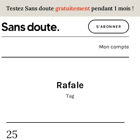
Testez Sans doute
gratuitement
pendant 1 mois !
Sans doute
S'ABONNER
Parce que plus personne n’écoute les gens
qui ont des choses à dire.
Mon compte
Politique
Économie
Rafale
Monde
Tag
Culture
Sport
25
Société