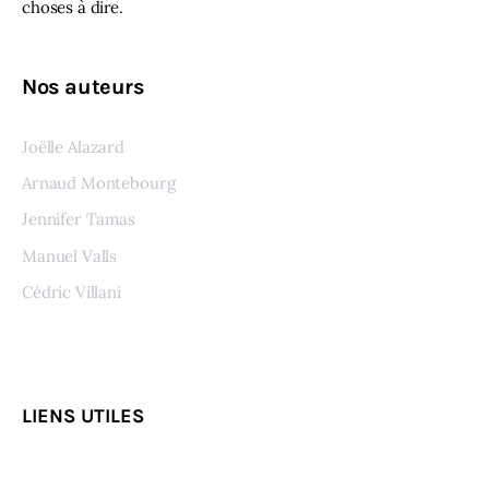
choses à dire.
Nos auteurs
Joëlle Alazard
Arnaud Montebourg
Jennifer Tamas
Manuel Valls
Cédric Villani
Voir tous les auteurs
LIENS UTILES