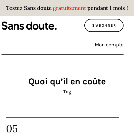
Testez Sans doute
gratuitement
pendant 1 mois !
Sans doute
S'ABONNER
Parce que plus personne n’écoute les gens
qui ont des choses à dire.
Mon compte
Politique
Économie
Quoi qu’il en coûte
Monde
Tag
Culture
Sport
05
Société