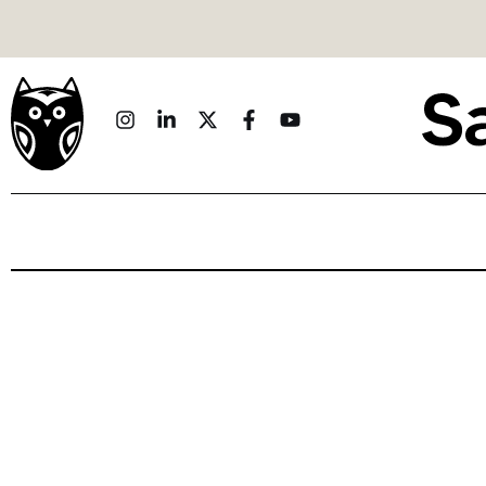
Politique
Économie
Monde
Culture
Sport
Société
Sciences
Idées
Humour