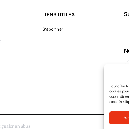
S
LIENS UTILES
S’abonner
g
N
s
Pour offrir 
cookies pour
consentir ou
caractéristi
Ac
ignaler un abus