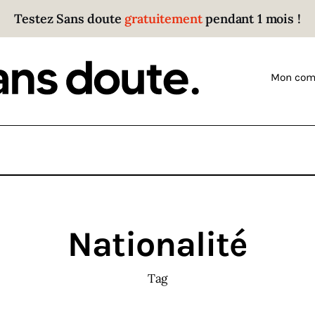
Testez Sans doute
gratuitement
pendant 1 mois !
Sans doute
Parce que plus personne n’écoute les gens qui ont
Mon com
des choses à dire.
Nationalité
Tag