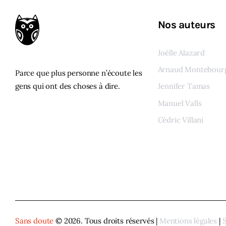
Nos auteurs
Joëlle Alazard
Arnaud Montebour
Parce que plus personne n’écoute les
gens qui ont des choses à dire.
Jennifer Tamas
Manuel Valls
Cédric Villani
Voir tous les auteur
Sans doute
© 2026. Tous droits réservés |
Mentions légales
|
S