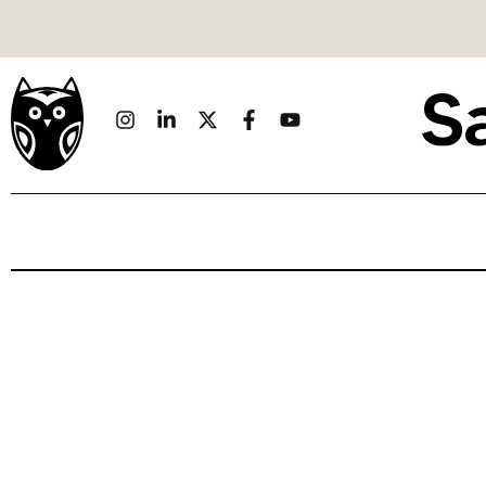
Politique
Économie
Monde
Culture
Sport
Société
Sciences
Idées
Humour