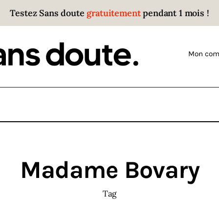
Testez Sans doute
gratuitement
pendant 1 mois !
Sans doute
Parce que plus personne n’écoute les gens qui ont
Mon com
des choses à dire.
Madame Bovary
Tag