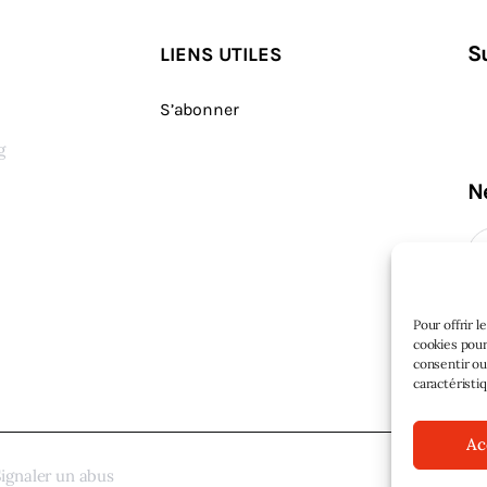
S
LIENS UTILES
S’abonner
g
N
s
Pour offrir 
cookies pour
consentir ou
caractéristi
Ac
ignaler un abus