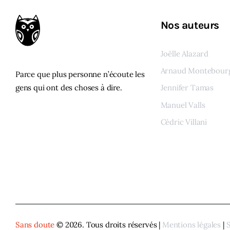
Nos auteurs
Joëlle Alazard
Arnaud Montebour
Parce que plus personne n’écoute les
gens qui ont des choses à dire.
Jennifer Tamas
Manuel Valls
Cédric Villani
Voir tous les auteur
Sans doute
© 2026. Tous droits réservés |
Mentions légales
|
S