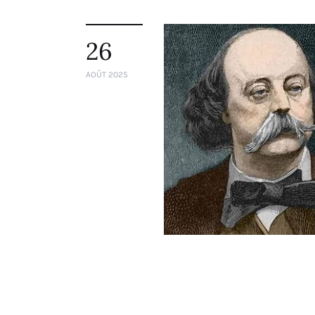
26
AOÛT 2025