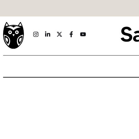
Politique
Économie
Monde
Culture
Sport
Société
Sciences
Idées
Humour