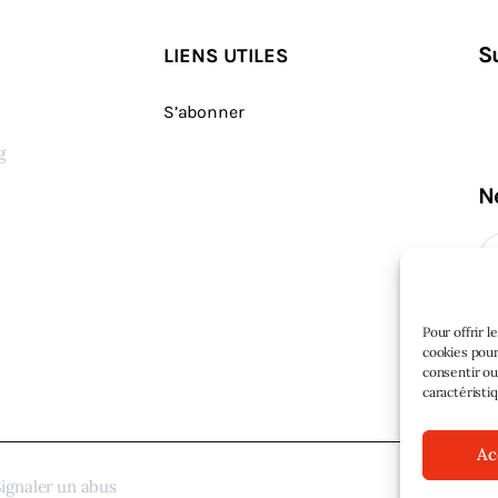
S
LIENS UTILES
S’abonner
g
N
s
Pour offrir 
cookies pour
consentir ou
caractéristi
Ac
ignaler un abus