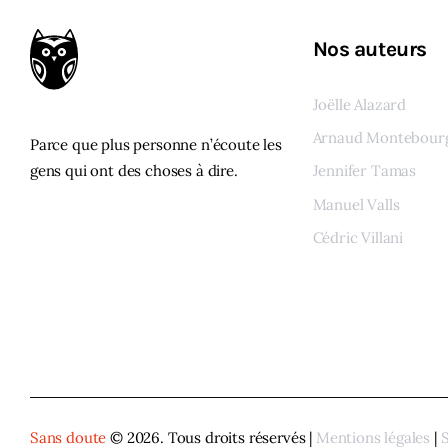
Nos auteurs
Joëlle Alazard
Arnaud Montebour
Parce que plus personne n’écoute les
gens qui ont des choses à dire.
Jennifer Tamas
Manuel Valls
Cédric Villani
Voir tous les auteur
Sans doute
© 2026. Tous droits réservés |
Mentions légales
|
S