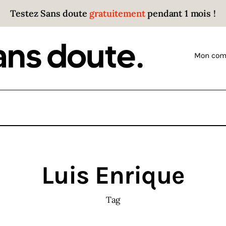
Testez Sans doute
gratuitement
pendant 1 mois !
Sans doute
Parce que plus personne n’écoute les gens qui ont
Mon com
des choses à dire.
Luis Enrique
Tag