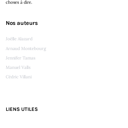
choses à dire.
Nos auteurs
Joëlle Alazard
Arnaud Montebourg
Jennifer Tamas
Manuel Valls
Cédric Villani
Voir tous les auteurs
LIENS UTILES