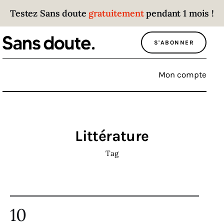
Testez Sans doute
gratuitement
pendant 1 mois !
Sans doute
S'ABONNER
Parce que plus personne n’écoute les gens
qui ont des choses à dire.
Mon compte
Politique
Économie
Littérature
Monde
Tag
Culture
Sport
10
Société