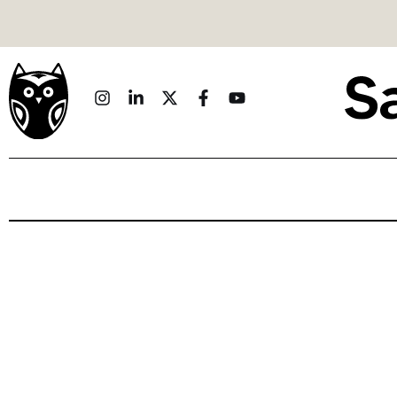
Politique
Économie
Monde
Culture
Sport
Société
Sciences
Idées
Humour