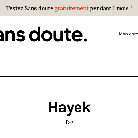
Testez Sans doute
gratuitement
pendant 1 mois !
Sans doute
Parce que plus personne n’écoute les gens qui ont
Mon com
des choses à dire.
Hayek
Tag