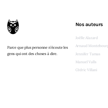
Nos auteurs
Joëlle Alazard
Arnaud Montebour
Parce que plus personne n’écoute les
gens qui ont des choses à dire.
Jennifer Tamas
Manuel Valls
Cédric Villani
Voir tous les auteur