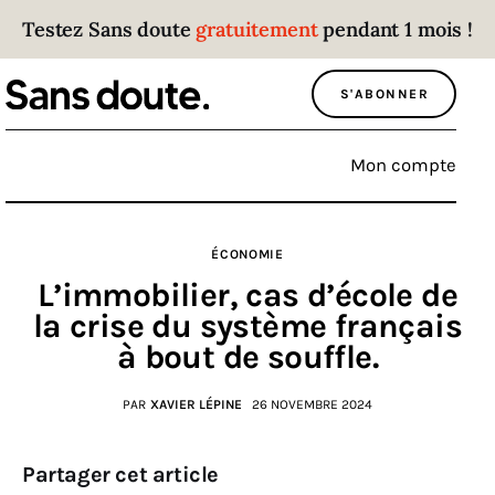
Testez Sans doute
gratuitement
pendant 1 mois !
Sans doute
S'ABONNER
Parce que plus personne n’écoute les gens
qui ont des choses à dire.
Mon compte
Politique
ÉCONOMIE
Économie
L’immobilier, cas d’école de
Monde
la crise du système français
à bout de souffle.
Culture
PAR
XAVIER LÉPINE
26 NOVEMBRE 2024
Sport
Partager cet article
Société