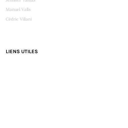
Manuel Valls
Cédric Villani
Voir tous les auteurs
LIENS UTILES